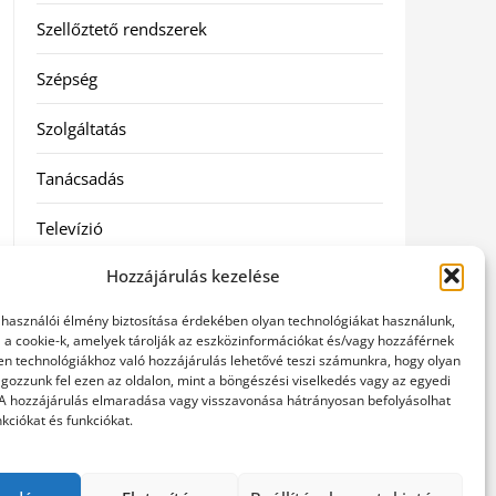
Szellőztető rendszerek
Szépség
Szolgáltatás
Tanácsadás
Televízió
Hozzájárulás kezelése
Vásárlás
elhasználói élmény biztosítása érdekében olyan technológiákat használunk,
Webshop
l a cookie-k, amelyek tárolják az eszközinformációkat és/vagy hozzáférnek
en technológiákhoz való hozzájárulás lehetővé teszi számunkra, hogy olyan
gozzunk fel ezen az oldalon, mint a böngészési viselkedés vagy az egyedi
Címkék
 A hozzájárulás elmaradása vagy visszavonása hátrányosan befolyásolhat
kciókat és funkciókat.
general kivitelező