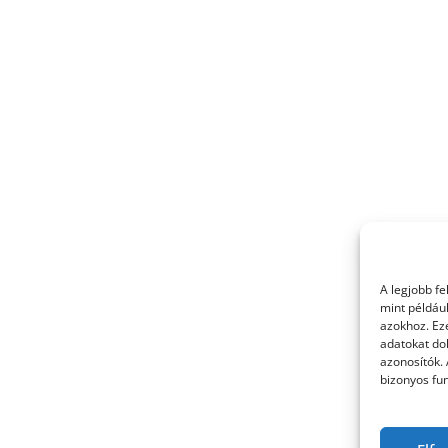
A legjobb f
mint példáu
azokhoz. Ez
adatokat dol
azonosítók.
bizonyos fun