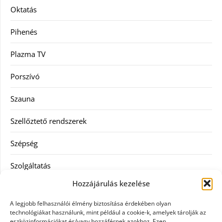
Oktatás
Pihenés
Plazma TV
Porszívó
Szauna
Szellőztető rendszerek
Szépség
Szolgáltatás
Hozzájárulás kezelése
Tanácsadás
A legjobb felhasználói élmény biztosítása érdekében olyan
Televízió
technológiákat használunk, mint például a cookie-k, amelyek tárolják az
eszközinformációkat és/vagy hozzáférnek azokhoz. Ezen