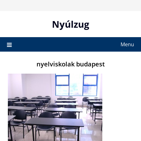
Skip
to
content
Nyúlzug
Menu
nyelviskolak budapest