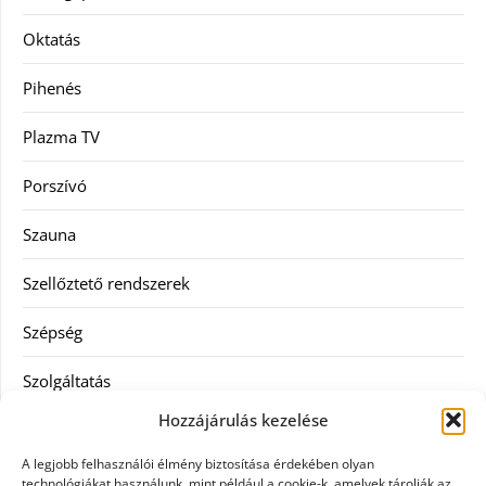
Oktatás
Pihenés
Plazma TV
Porszívó
Szauna
Szellőztető rendszerek
Szépség
Szolgáltatás
Hozzájárulás kezelése
Tanácsadás
A legjobb felhasználói élmény biztosítása érdekében olyan
Televízió
technológiákat használunk, mint például a cookie-k, amelyek tárolják az