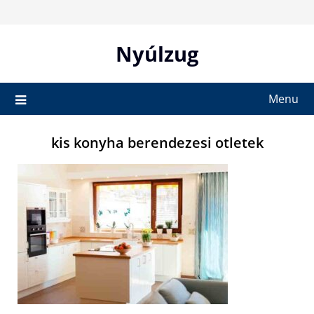
Skip
to
content
Nyúlzug
Menu
kis konyha berendezesi otletek