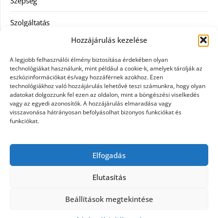
Szépség
Szolgáltatás
Hozzájárulás kezelése
Tanácsadás
A legjobb felhasználói élmény biztosítása érdekében olyan
Televízió
technológiákat használunk, mint például a cookie-k, amelyek tárolják az
eszközinformációkat és/vagy hozzáférnek azokhoz. Ezen
technológiákhoz való hozzájárulás lehetővé teszi számunkra, hogy olyan
Vásárlás
adatokat dolgozzunk fel ezen az oldalon, mint a böngészési viselkedés
vagy az egyedi azonosítók. A hozzájárulás elmaradása vagy
Webshop
visszavonása hátrányosan befolyásolhat bizonyos funkciókat és
funkciókat.
Címkék
Elfogadás
general kivitelező
Elutasítás
Beállítások megtekintése
©2026 Nyúlzug
| Design:
Newspaperly WordPress
Theme