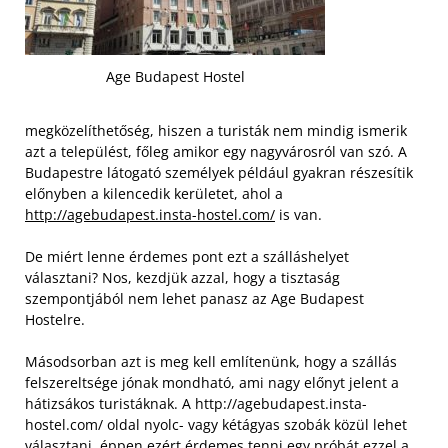
Age Budapest Hostel
megközelíthetőség, hiszen a turisták nem mindig ismerik
azt a települést, főleg amikor egy nagyvárosról van szó. A
Budapestre látogató személyek például gyakran részesítik
előnyben a kilencedik kerületet, ahol a
http://agebudapest.insta-hostel.com/
is van.
De miért lenne érdemes pont ezt a szálláshelyet
választani? Nos, kezdjük azzal, hogy a tisztaság
szempontjából nem lehet panasz az Age Budapest
Hostelre.
Másodsorban azt is meg kell említenünk, hogy a szállás
felszereltsége jónak mondható, ami nagy előnyt jelent a
hátizsákos turistáknak. A http://agebudapest.insta-
hostel.com/ oldal nyolc- vagy kétágyas szobák közül lehet
választani, éppen ezért érdemes tenni egy próbát ezzel a