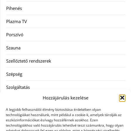
Pihenés
Plazma TV
Porszívó
Szauna
Szellőztető rendszerek
Szépség
Szolgáltatás
Hozzájárulás kezelése
Tanácsadás
A legjobb felhasználói élmény biztosítása érdekében olyan
Televízió
technológiákat használunk, mint például a cookie-k, amelyek tárolják az
eszközinformációkat és/vagy hozzáférnek azokhoz. Ezen
technológiákhoz való hozzájárulás lehetővé teszi számunkra, hogy olyan
Vásárlás
adatokat dolgozzunk fel ezen az oldalon, mint a böngészési viselkedés