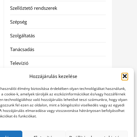
Szellőztető rendszerek
Szépség
Szolgáltatás
Tanácsadás
Televízió
Hozzájárulás kezelése
Vásárlás
elhasználói élmény biztosítása érdekében olyan technológiákat használunk,
Webshop
l a cookie-k, amelyek tárolják az eszközinformációkat és/vagy hozzáférnek
en technológiákhoz való hozzájárulás lehetővé teszi számunkra, hogy olyan
gozzunk fel ezen az oldalon, mint a böngészési viselkedés vagy az egyedi
Címkék
 A hozzájárulás elmaradása vagy visszavonása hátrányosan befolyásolhat
kciókat és funkciókat.
general kivitelező