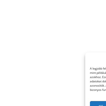
A legjobb f
mint példáu
azokhoz. Ez
adatokat dol
azonosítók.
bizonyos fun