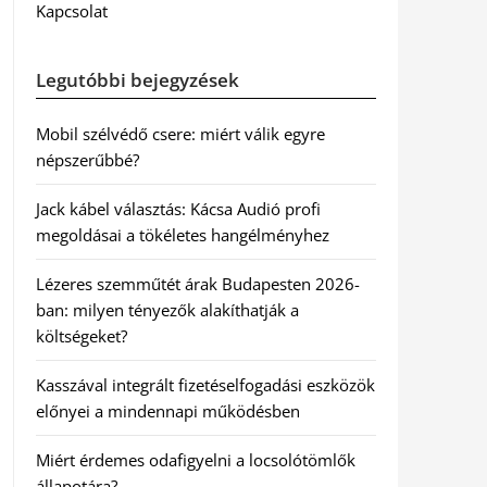
Kapcsolat
Legutóbbi bejegyzések
Mobil szélvédő csere: miért válik egyre
népszerűbbé?
Jack kábel választás: Kácsa Audió profi
megoldásai a tökéletes hangélményhez
Lézeres szemműtét árak Budapesten 2026-
ban: milyen tényezők alakíthatják a
költségeket?
Kasszával integrált fizetéselfogadási eszközök
előnyei a mindennapi működésben
Miért érdemes odafigyelni a locsolótömlők
állapotára?